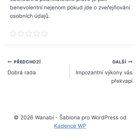
benevolentní nejenom pokud jde o zveřejňování
osobních údajů.
Navigace
PŘEDCHOZÍ
DALŠÍ
Dobrá rada
Impozantní výkony vás
pro
překvapí
příspěvek
© 2026 Wanabi - Šablona pro WordPress od
Kadence WP