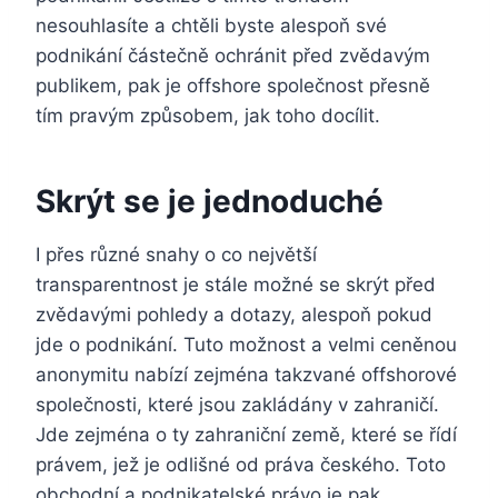
nesouhlasíte a chtěli byste alespoň své
podnikání částečně ochránit před zvědavým
publikem, pak je offshore společnost přesně
tím pravým způsobem, jak toho docílit.
Skrýt se je jednoduché
I přes různé snahy o co největší
transparentnost je stále možné se skrýt před
zvědavými pohledy a dotazy, alespoň pokud
jde o podnikání. Tuto možnost a velmi ceněnou
anonymitu nabízí zejména takzvané
offshorové
společnosti
, které jsou zakládány v zahraničí.
Jde zejména o ty zahraniční země, které se řídí
právem, jež je odlišné od práva českého. Toto
obchodní a podnikatelské právo je pak