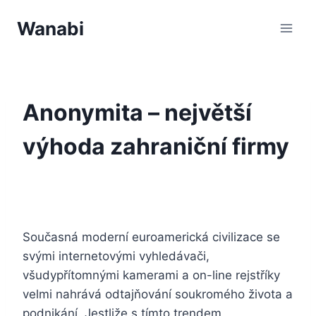
Přeskočit
Wanabi
na
obsah
Anonymita – největší
výhoda zahraniční firmy
Současná moderní euroamerická civilizace se
svými internetovými vyhledávači,
všudypřítomnými kamerami a on-line rejstříky
velmi nahrává odtajňování soukromého života a
podnikání. Jestliže s tímto trendem