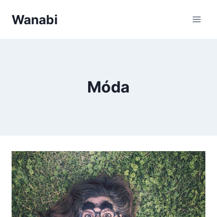
Přeskočit
Wanabi
na
obsah
Móda