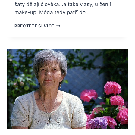
šaty dělají člověka…a také vlasy, u žen i
make-up. Móda tedy patří do…
NEJDIVNĚJŠÍ
PŘEČTĚTE SI VÍCE
MÓDNÍ
TRENDY
HISTORIE