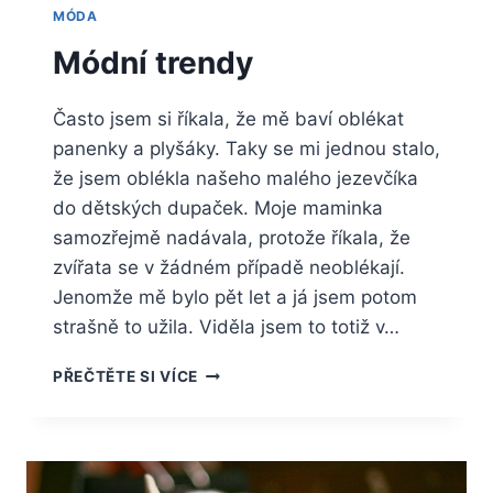
MÓDA
Módní trendy
Často jsem si říkala, že mě baví oblékat
panenky a plyšáky. Taky se mi jednou stalo,
že jsem oblékla našeho malého jezevčíka
do dětských dupaček. Moje maminka
samozřejmě nadávala, protože říkala, že
zvířata se v žádném případě neoblékají.
Jenomže mě bylo pět let a já jsem potom
strašně to užila. Viděla jsem to totiž v…
MÓDNÍ
PŘEČTĚTE SI VÍCE
TRENDY