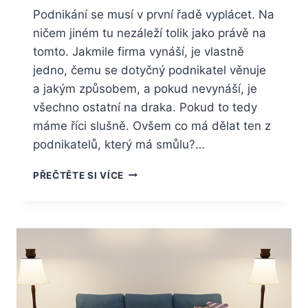
Podnikání se musí v první řadě vyplácet. Na
ničem jiném tu nezáleží tolik jako právě na
tomto. Jakmile firma vynáší, je vlastně
jedno, čemu se dotyčný podnikatel věnuje
a jakým způsobem, a pokud nevynáší, je
všechno ostatní na draka. Pokud to tedy
máme říci slušně. Ovšem co má dělat ten z
podnikatelů, který má smůlu?…
NEVYNÁŠÍ
PŘEČTĚTE SI VÍCE
FIRMA
DOST?