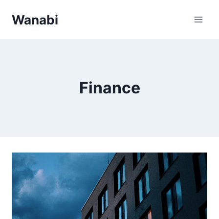
Přeskočit
Wanabi
na
obsah
Finance