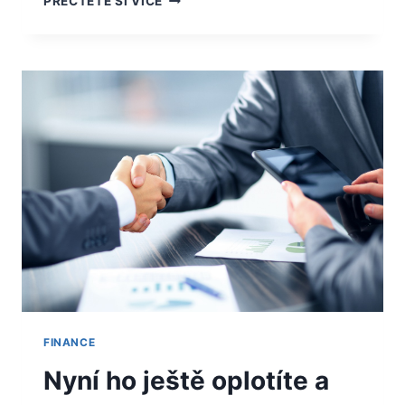
PŘEČTĚTE SI VÍCE
NÁM
PŮJČÍ
V
TÍSNI?
FINANCE
Nyní ho ještě oplotíte a