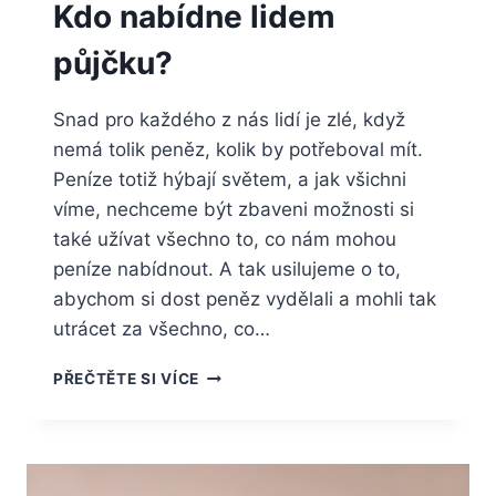
Kdo nabídne lidem
půjčku?
Snad pro každého z nás lidí je zlé, když
nemá tolik peněz, kolik by potřeboval mít.
Peníze totiž hýbají světem, a jak všichni
víme, nechceme být zbaveni možnosti si
také užívat všechno to, co nám mohou
peníze nabídnout. A tak usilujeme o to,
abychom si dost peněz vydělali a mohli tak
utrácet za všechno, co…
KDO
PŘEČTĚTE SI VÍCE
NABÍDNE
LIDEM
PŮJČKU?