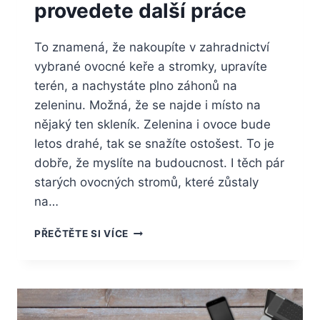
provedete další práce
To znamená, že nakoupíte v zahradnictví
vybrané ovocné keře a stromky, upravíte
terén, a nachystáte plno záhonů na
zeleninu. Možná, že se najde i místo na
nějaký ten skleník. Zelenina i ovoce bude
letos drahé, tak se snažíte ostošest. To je
dobře, že myslíte na budoucnost. I těch pár
starých ovocných stromů, které zůstaly
na…
NYNÍ
PŘEČTĚTE SI VÍCE
HO
JEŠTĚ
OPLOTÍTE
A
PROVEDETE
DALŠÍ