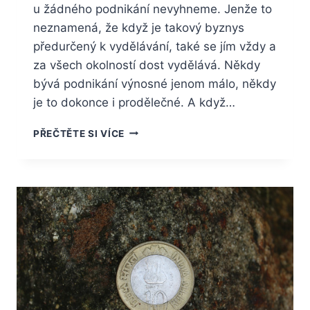
u žádného podnikání nevyhneme. Jenže to
neznamená, že když je takový byznys
předurčený k vydělávání, také se jím vždy a
za všech okolností dost vydělává. Někdy
bývá podnikání výnosné jenom málo, někdy
je to dokonce i prodělečné. A když…
PENÍZE
PŘEČTĚTE SI VÍCE
SI
MŮŽEME
I
PŮJČOVAT