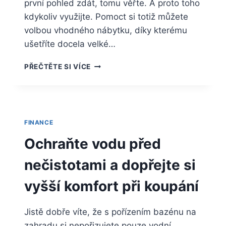
první pohled zdát, tomu věřte. A proto toho
kdykoliv využijte. Pomoct si totiž můžete
volbou vhodného nábytku, díky kterému
ušetříte docela velké…
VYBERTE
PŘEČTĚTE SI VÍCE
SI
VYBAVENÍ,
NA
KTERÉ
JE
FINANCE
SPOLEHNUTÍ
Ochraňte vodu před
nečistotami a dopřejte si
vyšší komfort při koupání
Jistě dobře víte, že s pořízením bazénu na
zahradu si nepořizujete pouze vodní