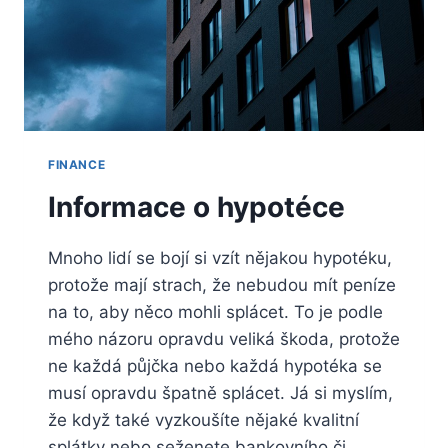
FINANCE
Informace o hypotéce
Mnoho lidí se bojí si vzít nějakou hypotéku,
protože mají strach, že nebudou mít peníze
na to, aby něco mohli splácet. To je podle
mého názoru opravdu veliká škoda, protože
ne každá půjčka nebo každá hypotéka se
musí opravdu špatně splácet. Já si myslím,
že když také vyzkoušíte nějaké kvalitní
splátky nebo seženete bankovního či…