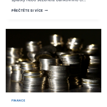
INFORMACE
PŘEČTĚTE SI VÍCE
O
HYPOTÉCE
FINANCE