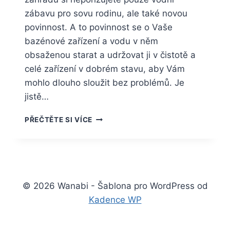
zábavu pro sovu rodinu, ale také novou
povinnost. A to povinnost se o Vaše
bazénové zařízení a vodu v něm
obsaženou starat a udržovat ji v čistotě a
celé zařízení v dobrém stavu, aby Vám
mohlo dlouho sloužit bez problémů. Je
jistě…
OCHRAŇTE
PŘEČTĚTE SI VÍCE
VODU
PŘED
NEČISTOTAMI
A
DOPŘEJTE
SI
© 2026 Wanabi - Šablona pro WordPress od
VYŠŠÍ
Kadence WP
KOMFORT
PŘI
KOUPÁNÍ