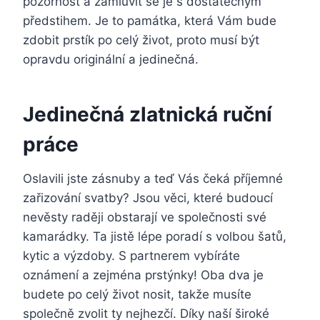
pozornost a zamluvit se je s dostatečným
předstihem. Je to památka, která Vám bude
zdobit prstík po celý život, proto musí být
opravdu originální a jedinečná.
Jedinečná zlatnická ruční
práce
Oslavili jste zásnuby a teď Vás čeká příjemné
zařizování svatby? Jsou věci, které budoucí
nevěsty raději obstarají ve společnosti své
kamarádky. Ta jistě lépe poradí s volbou šatů,
kytic a výzdoby. S partnerem vybíráte
oznámení a zejména prstýnky! Oba dva je
budete po celý život nosit, takže musíte
společně zvolit ty nejhezčí. Díky naší široké