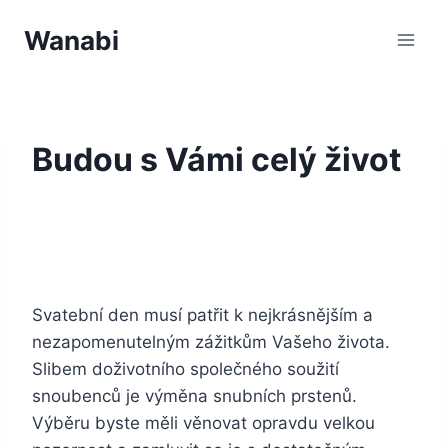
Přeskočit
Wanabi
na
obsah
Budou s Vámi celý život
Svatební den musí patřit k nejkrásnějším a
nezapomenutelným zážitkům Vašeho života.
Slibem doživotního společného soužití
snoubenců je výměna
snubních prstenů
.
Výběru byste měli věnovat opravdu velkou