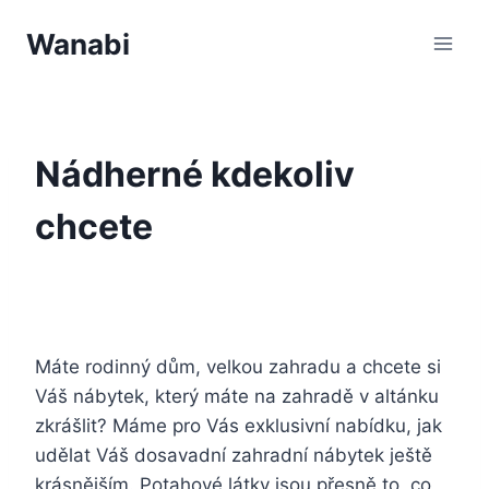
Přeskočit
Wanabi
na
obsah
Nádherné kdekoliv
chcete
Máte rodinný dům, velkou zahradu a chcete si
Váš nábytek, který máte na zahradě v altánku
zkrášlit? Máme pro Vás exklusivní nabídku, jak
udělat Váš dosavadní zahradní nábytek ještě
krásnějším.
Potahové látky
jsou přesně to, co