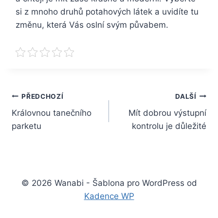
si z mnoho druhů potahových látek a uvidíte tu
změnu, která Vás oslní svým půvabem.
Navigace
PŘEDCHOZÍ
DALŠÍ
Královnou tanečního
Mít dobrou výstupní
pro
parketu
kontrolu je důležité
příspěvek
© 2026 Wanabi - Šablona pro WordPress od
Kadence WP