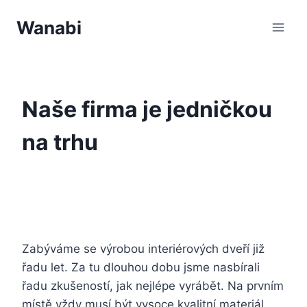
Přeskočit
Wanabi
na
obsah
Naše firma je jedničkou
na trhu
Zabýváme se výrobou
interiérových dveří
již
řadu let. Za tu dlouhou dobu jsme nasbírali
řadu zkušeností, jak nejlépe vyrábět. Na prvním
místě vždy musí být vysoce kvalitní materiál.