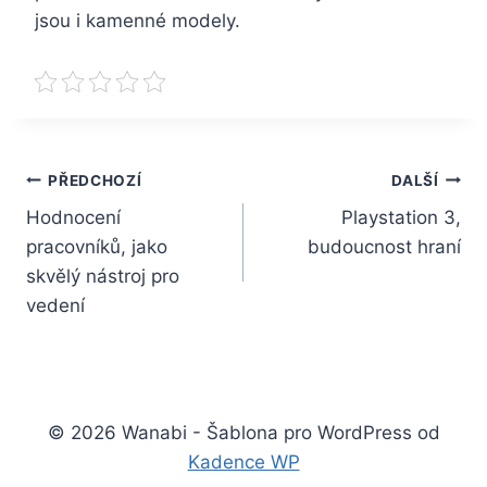
jsou i kamenné modely.
Navigace
PŘEDCHOZÍ
DALŠÍ
Hodnocení
Playstation 3,
pro
pracovníků, jako
budoucnost hraní
příspěvek
skvělý nástroj pro
vedení
© 2026 Wanabi - Šablona pro WordPress od
Kadence WP