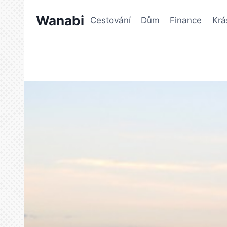
Přeskočit
Wanabi
na
Cestování
Dům
Finance
Krá
obsah