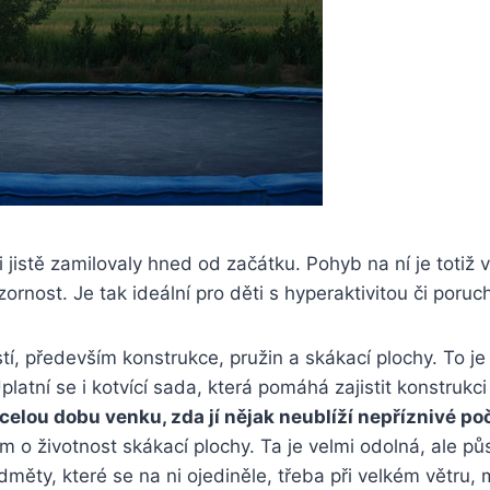
 jistě zamilovaly hned od začátku. Pohyb na ní je totiž ve
ornost. Je tak ideální pro děti s hyperaktivitou či poruc
í, především konstrukce, pružin a skákací plochy. To je
latní se i kotvící sada, která pomáhá zajistit konstrukc
 celou dobu venku, zda jí nějak neublíží nepříznivé po
ím o životnost skákací plochy. Ta je velmi odolná, ale p
měty, které se na ni ojediněle, třeba při velkém větru,