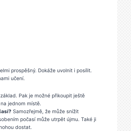
lmi prospěšný. Dokáže uvolnit i posílit.
hami učení.
 základ. Pak je možné přikoupit ještě
i na jednom místě.
časí?
Samozřejmě, že může snížit
ůsobením počasí může utrpět újmu. Také ji
 mohou dostat.