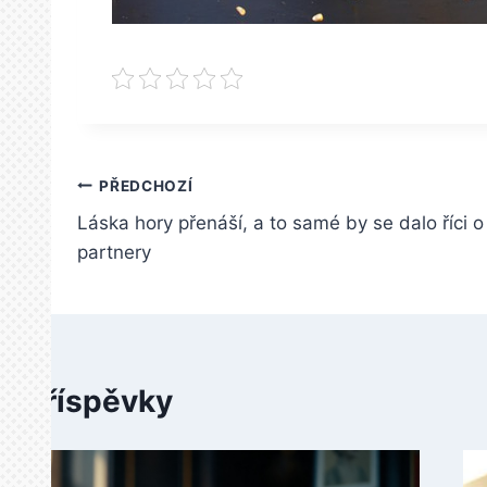
Navigace
PŘEDCHOZÍ
Láska hory přenáší, a to samé by se dalo říci o
pro
partnery
příspěvek
é příspěvky