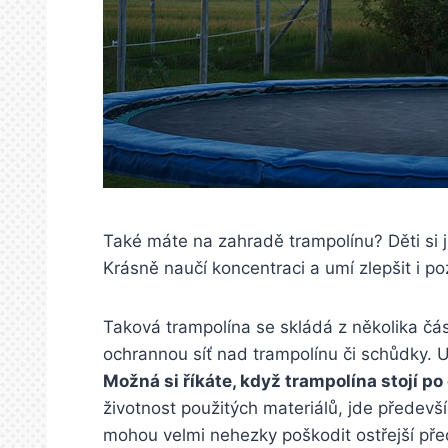
Také máte na zahradě trampolínu? Děti si ji
Krásně naučí koncentraci a umí zlepšit i poz
Taková trampolína se skládá z několika část
ochrannou síť nad trampolínu či schůdky. Up
Možná si říkáte, když trampolína stojí po
životnost použitých materiálů, jde předevš
mohou velmi nehezky poškodit ostřejší před