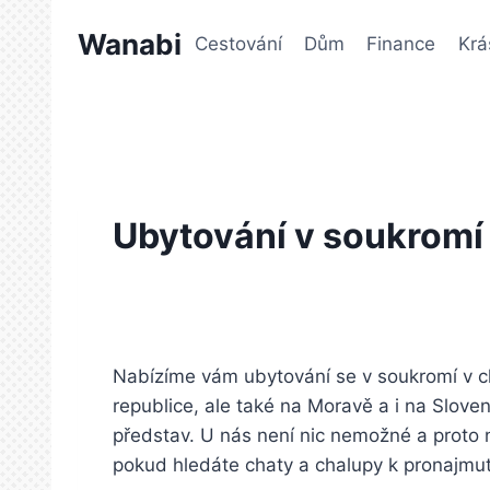
Přeskočit
Wanabi
na
Cestování
Dům
Finance
Krá
obsah
Ubytování v soukromí
Nabízíme vám ubytování se v soukromí v c
republice, ale také na Moravě a i na Sloven
představ. U nás není nic nemožné a proto
pokud hledáte
chaty a chalupy
k pronajmutí