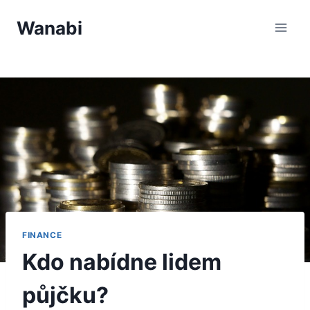
Přeskočit
Wanabi
na
obsah
FINANCE
Kdo nabídne lidem
půjčku?