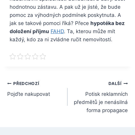
hodnotnou zástavu. A pak už je jisté, že bude
pomoc za výhodných podmínek poskytnuta. A
jak se takové pomoci říká? Přece
hypotéka bez
doložení příjmu
FAHD
. Ta, kterou může mít
každý, kdo za ni zvládne ručit nemovitostí.
Navigace
PŘEDCHOZÍ
DALŠÍ
Pojďte nakupovat
Potisk reklamních
pro
předmětů je nenásilná
příspěvek
forma propagace