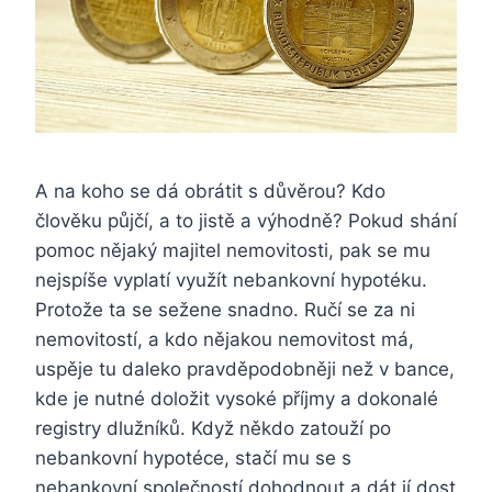
A na koho se dá obrátit s důvěrou? Kdo
člověku půjčí, a to jistě a výhodně? Pokud shání
pomoc nějaký majitel nemovitosti, pak se mu
nejspíše vyplatí využít nebankovní hypotéku.
Protože ta se sežene snadno. Ručí se za ni
nemovitostí, a kdo nějakou nemovitost má,
uspěje tu daleko pravděpodobněji než v bance,
kde je nutné doložit vysoké příjmy a dokonalé
registry dlužníků.
Když někdo zatouží po
nebankovní hypotéce, stačí mu se s
nebankovní společností dohodnout a dát jí dost