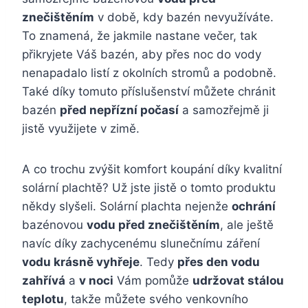
znečištěním
v době, kdy bazén nevyužíváte.
To znamená, že jakmile nastane večer, tak
přikryjete Váš bazén, aby přes noc do vody
nenapadalo listí z okolních stromů a podobně.
Také díky tomuto příslušenství můžete chránit
bazén
před nepřízní počasí
a samozřejmě ji
jistě využijete v zimě.
A co trochu zvýšit komfort koupání díky kvalitní
solární plachtě? Už jste jistě o tomto produktu
někdy slyšeli. Solární plachta nejenže
ochrání
bazénovou
vodu před znečištěním
, ale ještě
navíc díky zachycenému slunečnímu záření
vodu krásně vyhřeje
. Tedy
přes den vodu
zahřívá
a
v noci
Vám pomůže
udržovat stálou
teplotu
, takže můžete svého venkovního