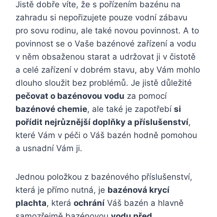
Jistě dobře víte, že s pořízením bazénu na
zahradu si nepořizujete pouze vodní zábavu
pro sovu rodinu, ale také novou povinnost. A to
povinnost se o Vaše bazénové zařízení a vodu
v něm obsaženou starat a udržovat ji v čistotě
a celé zařízení v dobrém stavu, aby Vám mohlo
dlouho sloužit bez problémů. Je jistě důležité
pečovat o bazénovou vodu
za pomocí
bazénové chemie
, ale také je zapotřebí
si
pořídit nejrůznější doplňky a příslušenství
,
které Vám v péči o Váš bazén hodně pomohou
a usnadní Vám ji.
Jednou položkou z bazénového příslušenství,
která je přímo nutná, je
bazénová krycí
plachta
, která
ochrání
Váš bazén a hlavně
samozřejmě bazénovou
vodu před