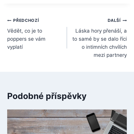
Navigace
PŘEDCHOZÍ
DALŠÍ
Vědět, co je to
Láska hory přenáší, a
pro
poppers se vám
to samé by se dalo říci
příspěvek
vyplatí
o intimních chvílích
mezi partnery
Podobné příspěvky