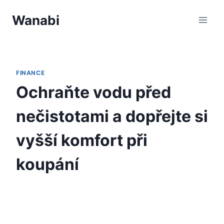
Přeskočit
Wanabi
na
obsah
FINANCE
Ochraňte vodu před
nečistotami a dopřejte si
vyšší komfort při
koupání