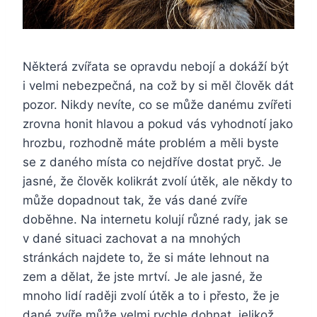
Některá zvířata se opravdu nebojí a dokáží být
i velmi nebezpečná, na což by si měl člověk dát
pozor. Nikdy nevíte, co se může danému zvířeti
zrovna honit hlavou a pokud vás vyhodnotí jako
hrozbu, rozhodně máte problém a měli byste
se z daného místa co nejdříve dostat pryč. Je
jasné, že člověk kolikrát zvolí útěk, ale někdy to
může dopadnout tak, že vás dané zvíře
doběhne. Na internetu kolují různé rady, jak se
v dané situaci zachovat a na mnohých
stránkách najdete to, že si máte lehnout na
zem a dělat, že jste mrtví. Je ale jasné, že
mnoho lidí raději zvolí útěk a to i přesto, že je
dané zvíře může velmi rychle dohnat, jelikož