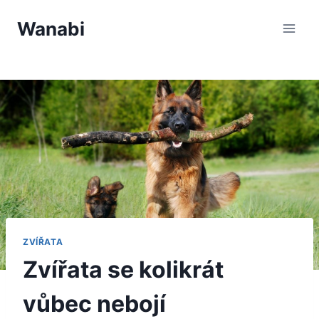
Přeskočit
Wanabi
na
obsah
ZVÍŘATA
Zvířata se kolikrát
vůbec nebojí