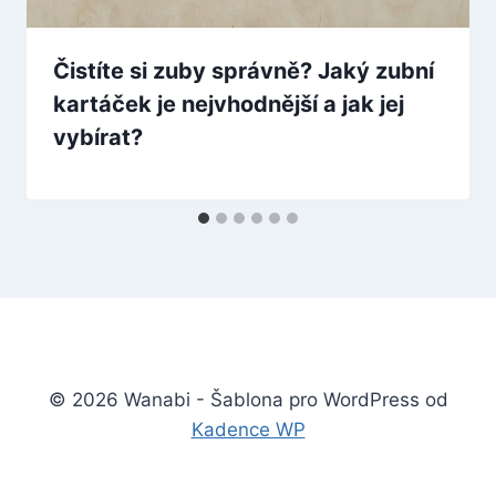
Čistíte si zuby správně? Jaký zubní
kartáček je nejvhodnější a jak jej
vybírat?
© 2026 Wanabi - Šablona pro WordPress od
Kadence WP