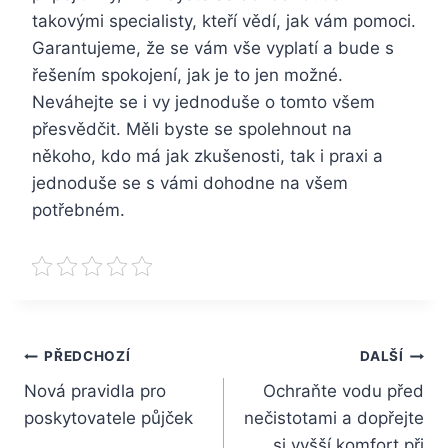
takovými specialisty, kteří vědí, jak vám pomoci.
Garantujeme, že se vám vše vyplatí a bude s
řešením spokojení, jak je to jen možné.
Neváhejte se i vy jednoduše o tomto všem
přesvědčit. Měli byste se spolehnout na
někoho, kdo má jak zkušenosti, tak i praxi a
jednoduše se s vámi dohodne na všem
potřebném.
Navigace
PŘEDCHOZÍ
DALŠÍ
Nová pravidla pro
Ochraňte vodu před
pro
poskytovatele půjček
nečistotami a dopřejte
příspěvek
si vyšší komfort při