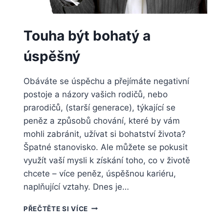
Touha být bohatý a
úspěšný
Obáváte se úspěchu a přejímáte negativní
postoje a názory vašich rodičů, nebo
prarodičů, (starší generace), týkající se
peněz a způsobů chování, které by vám
mohli zabránit, užívat si bohatství života?
Špatné stanovisko. Ale můžete se pokusit
využít vaší mysli k získání toho, co v životě
chcete – více peněz, úspěšnou kariéru,
naplňující vztahy. Dnes je…
TOUHA
PŘEČTĚTE SI VÍCE
BÝT