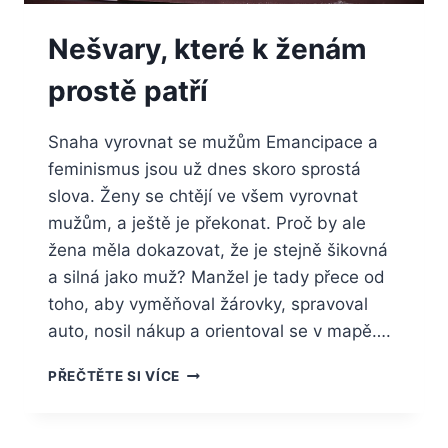
Nešvary, které k ženám
prostě patří
Snaha vyrovnat se mužům Emancipace a
feminismus jsou už dnes skoro sprostá
slova. Ženy se chtějí ve všem vyrovnat
mužům, a ještě je překonat. Proč by ale
žena měla dokazovat, že je stejně šikovná
a silná jako muž? Manžel je tady přece od
toho, aby vyměňoval žárovky, spravoval
auto, nosil nákup a orientoval se v mapě….
NEŠVARY,
PŘEČTĚTE SI VÍCE
KTERÉ
K
ŽENÁM