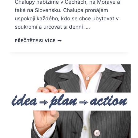
Chalupy nabízíme v Čechách, na Moravě a
také na Slovensku. Chalupa pronájem
uspokojí každého, kdo se chce ubytovat v
soukromí a určovat si denní i…
MÁTE
PŘEČTĚTE SI VÍCE
MOŽNOST
VYBRAT
SI
Z
VELKÉHO
MNOŽSTVÍ
CHAT