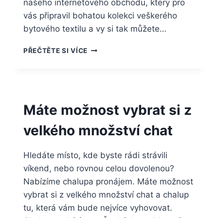
našeho internetového obchodu, který pro
vás připravil bohatou kolekci veškerého
bytového textilu a vy si tak můžete…
KAŽDÝ
PŘEČTĚTE SI VÍCE
STYL
SI
ZDE
NAJDE
TO
Máte možnost vybrat si z
SVÉ
velkého množství chat
Hledáte místo, kde byste rádi strávili
víkend, nebo rovnou celou dovolenou?
Nabízíme chalupa pronájem. Máte možnost
vybrat si z velkého množství chat a chalup
tu, která vám bude nejvíce vyhovovat.