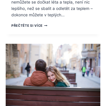
nemůžete se dočkat léta a tepla, není nic
lepšího, než se sbalit a odletět za teplem –
dokonce můžete v teplých…
KAM
PŘEČTĚTE SI VÍCE
ZA
EXOTIKOU
V
ZIMĚ?