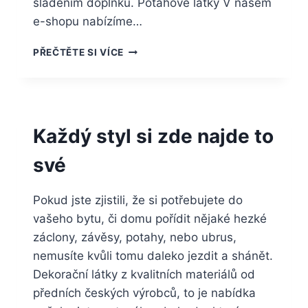
sladěním doplňků. Potahové látky V našem
e-shopu nabízíme…
NA
PŘEČTĚTE SI VÍCE
KŘESLA,
SEDAČKY
I
ŽIDLE
Každý styl si zde najde to
své
Pokud jste zjistili, že si potřebujete do
vašeho bytu, či domu pořídit nějaké hezké
záclony, závěsy, potahy, nebo ubrus,
nemusíte kvůli tomu daleko jezdit a shánět.
Dekorační látky z kvalitních materiálů od
předních českých výrobců, to je nabídka