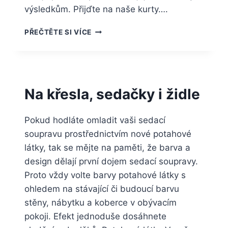
výsledkům. Přijďte na naše kurty….
HRAJEME
PŘEČTĚTE SI VÍCE
I
PRO
RADOST
A
ZLEPŠENÍ
Na křesla, sedačky i židle
SVÉ
KONDICE
Pokud hodláte omladit vaši sedací
soupravu prostřednictvím nové potahové
látky, tak se mějte na paměti, že barva a
design dělají první dojem sedací soupravy.
Proto vždy volte barvy potahové látky s
ohledem na stávající či budoucí barvu
stěny, nábytku a koberce v obývacím
pokoji. Efekt jednoduše dosáhnete