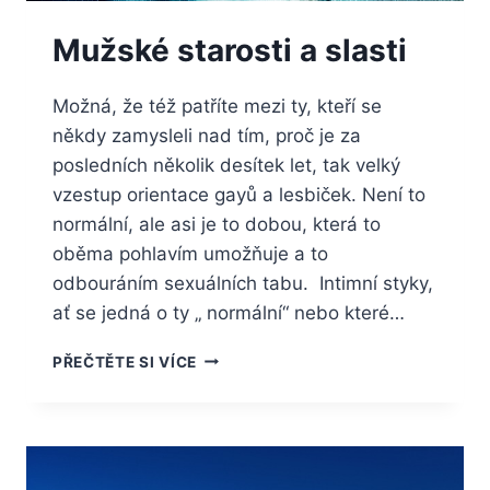
Mužské starosti a slasti
Možná, že též patříte mezi ty, kteří se
někdy zamysleli nad tím, proč je za
posledních několik desítek let, tak velký
vzestup orientace gayů a lesbiček. Není to
normální, ale asi je to dobou, která to
oběma pohlavím umožňuje a to
odbouráním sexuálních tabu. Intimní styky,
ať se jedná o ty „ normální“ nebo které…
MUŽSKÉ
PŘEČTĚTE SI VÍCE
STAROSTI
A
SLASTI