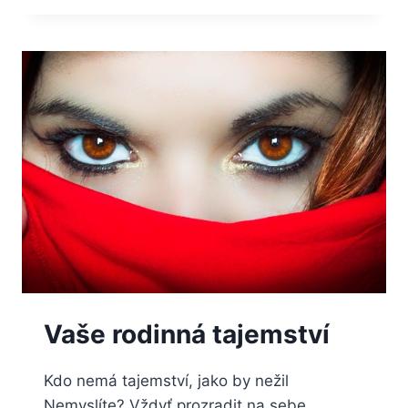
BOHATÝ
A
ÚSPĚŠNÝ
Vaše rodinná tajemství
Kdo nemá tajemství, jako by nežil
Nemyslíte? Vždyť prozradit na sebe