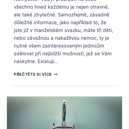
všechno hned každému je nejen otravné,
ale také zbytečné. Samozřejmě, zásadně
důležité informace, jako například to, že
jste již v manželském svazku, máte tři děti,
nebo závažnou a nakažlivou nemoc, ty je
nutné všem zainteresovaným jedincům
sdělovat při nejbližší možnosti, jež se Vám
naskytne. Existují…
VAŠE
PŘEČTĚTE SI VÍCE
RODINNÁ
TAJEMSTVÍ