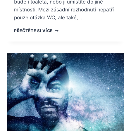
bude i toaleta, nebo ji umístíte do jiné
místnosti. Mezi zásadní rozhodnutí nepatří
pouze otázka WC, ale také,…
VYTVOŘTE
PŘEČTĚTE SI VÍCE
SI
NOVOU
KOUPELNU