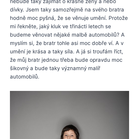
nebude taky zajímat o krásné ženy a nebo
dívky. Jsem taky samozřejmě na svého bratra
hodně moc pyšná, že se věnuje umění. Protože
mi řekněte, jaký kluk ve třinácti letech se
budeme věnovat nějaké malbě automobilů? A
myslím si, že bratr tohle asi moc dobře ví. A v
umění je krása a taky síla. A já si troufám říct,
že můj bratr jednou třeba bude opravdu moc
šikovný a bude taky významný malíř
automobilů.