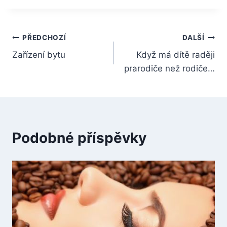
Navigace
PŘEDCHOZÍ
DALŠÍ
Zařízení bytu
Když má dítě raději
pro
prarodiče než rodiče…
příspěvek
Podobné příspěvky