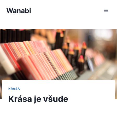
Přeskočit
Wanabi
na
obsah
KRÁSA
Krása je všude