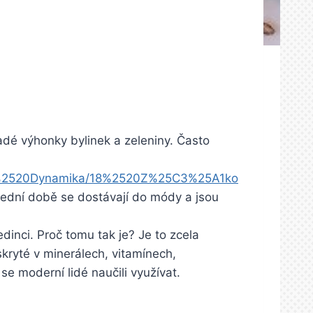
adé výhonky bylinek a zeleniny. Často
02%2520Dynamika/18%2520Z%25C3%25A1ko
lední době se dostávají do módy a jsou
inci. Proč tomu tak je? Je to zcela
kryté v minerálech, vitamínech,
se moderní lidé naučili využívat.