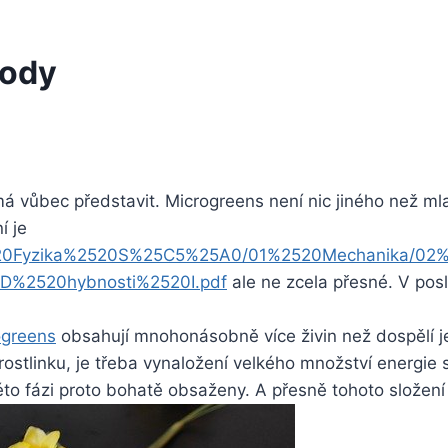
rody
má vůbec představit. Microgreens není nic jiného než ml
í je
02%2520Fyzika%2520S%25C5%25A0/01%2520Mechanika/
%2520hybnosti%2520I.pdf
ale ne zcela přesné. V pos
ogreens
obsahují mnohonásobně více živin než dospělí jed
stlinku, je třeba vynaložení velkého množství energie s
éto fázi proto bohatě obsaženy. A přesně tohoto složení 