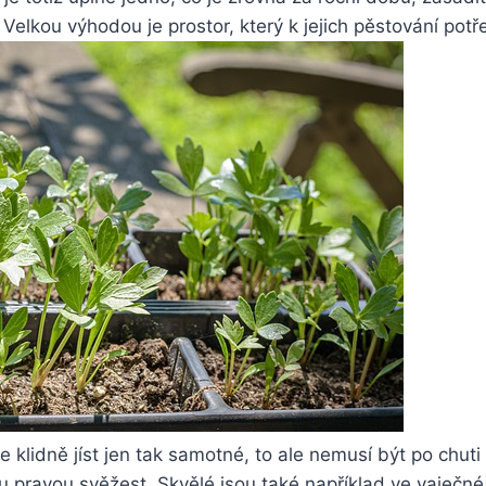
 Velkou výhodou je prostor, který k jejich pěstování po
klidně jíst jen tak samotné, to ale nemusí být po chut
ravou svěžest. Skvělé jsou také například ve vaječné o