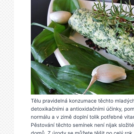
Tělu pravidelná konzumace těchto mladých r
detoxikačními a antioxidačními účinky, pom
normálu a v zimě doplní tolik potřebné vita
Pěstování těchto semínek není nijak složi
domů. Z úrody se můžete těšit po celý rok, 