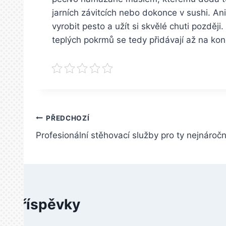
jarních závitcích nebo dokonce v sushi. An
vyrobit pesto a užít si skvělé chuti pozděj
teplých pokrmů se tedy přidávají až na ko
Navigace
PŘEDCHOZÍ
Profesionální stěhovací služby pro ty nejnáročn
pro
příspěvek
é příspěvky