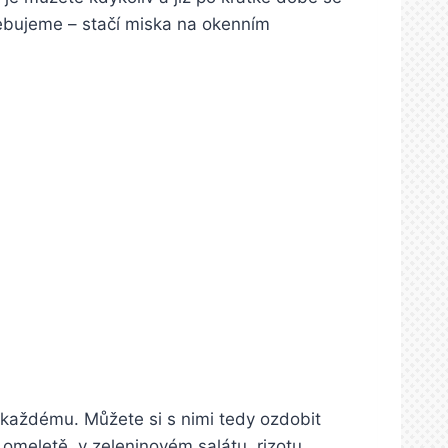
třebujeme – stačí miska na okenním
i každému. Můžete si s nimi tedy ozdobit
meletě, v zeleninovém salátu, rizotu,