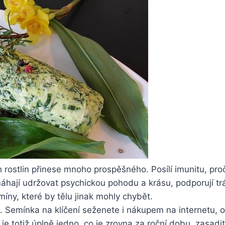
ostlin přinese mnoho prospěšného. Posílí imunitu, proči
áhají udržovat psychickou pohodu a krásu, podporují tr
míny, které by tělu jinak mohly chybět.
té. Semínka na klíčení seženete i nákupem na internet
je totiž úplně jedno, co je zrovna za roční dobu, zasadi