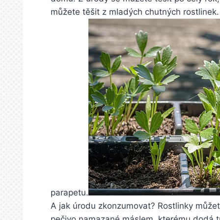
můžete těšit z mladých chutných rostlinek.
parapetu.
A jak úrodu zkonzumovat? Rostlinky můžete 
pečivo namazané máslem, kterému dodá tu p