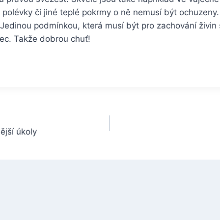
i polévky či jiné teplé pokrmy o ně nemusí být ochuzen
i. Jedinou podmínkou, která musí být pro zachování živin 
nec. Takže dobrou chuť!
ější úkoly