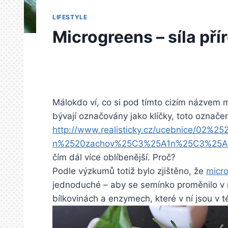
LIFESTYLE
Microgreens – síla pří
Málokdo ví, co si pod tímto cizím názvem 
bývají označovány jako klíčky, toto označen
http://www.realisticky.cz/ucebnice/
n%2520zachov%25C3%25A1n%25C3%25AD
čím dál více oblíbenější. Proč?
Podle výzkumů totiž bylo zjištěno, že
micr
jednoduché – aby se semínko proměnilo v ro
bílkovinách a enzymech, které v ní jsou v t