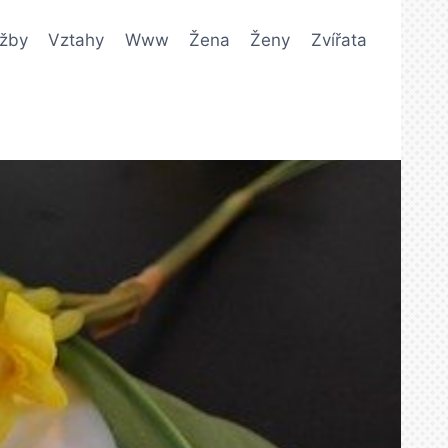
užby
Vztahy
Www
Žena
Ženy
Zvířata