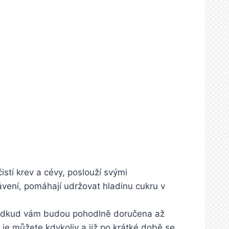
stí krev a cévy, poslouží svými
ávení, pomáhají udržovat hladinu cukru v
u, odkud vám budou pohodlně doručena až
t je můžete kdykoliv a již po krátké době se