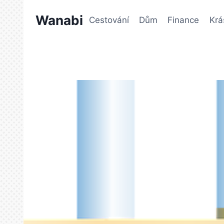
Přeskočit
Wanabi
na
Cestování
Dům
Finance
Krá
obsah