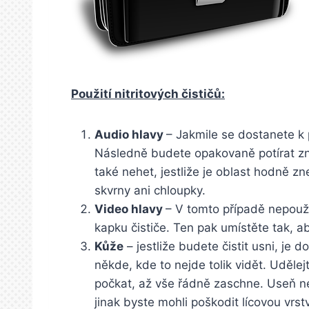
Použití nitritových čističů:
Audio hlavy
– Jakmile se dostanete k p
Následně budete opakovaně potírat zn
také nehet, jestliže je oblast hodně z
skvrny ani chloupky.
Video hlavy
– V tomto případě nepouž
kapku čističe. Ten pak umístěte tak, a
Kůže
– jestliže budete čistit usni, je d
někde, kde to nejde tolik vidět. Uděle
počkat, až vše řádně zaschne. Useň ne
jinak byste mohli poškodit lícovou vrst