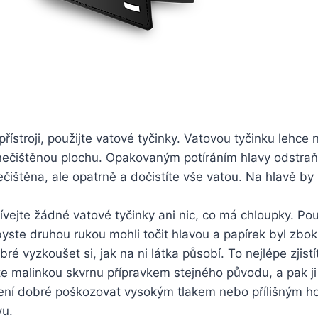
řístroji, použijte vatové tyčinky. Vatovou tyčinku lehce
ečištěnou plochu. Opakovaným potíráním hlavy odstraň
nečištěna, ale opatrně a dočistíte vše vatou. Na hlavě b
ívejte žádné vatové tyčinky ani nic, co má chloupky. P
byste druhou rukou mohli točit hlavou a papírek byl zbo
obré vyzkoušet si, jak na ni látka působí. To nejlépe zjistí
jte malinkou skvrnu přípravkem stejného původu, a pak ji 
ní dobré poškozovat vysokým tlakem nebo přílišným hor
vu.