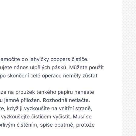
 namočíte do lahvičky poppers čističe.
ujete nános ulpělých pásků. Můžete použít
y po skončení celé operace neměly zůstat
ouze na proužek tenkého papíru naneste
ku jemně přiložen. Rozhodně netlačte.
te, když ji vyzkoušíte na vnitřní straně,
vyzkoušejte čističem vyčistit. Musí se
livým čištěním, spíše opatrně, protože