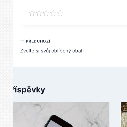
Navigace
PŘEDCHOZÍ
Zvolte si svůj oblíbený obal
pro
příspěvek
é příspěvky