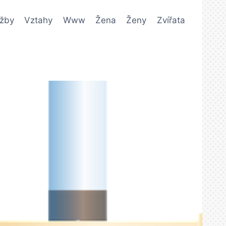
užby
Vztahy
Www
Žena
Ženy
Zvířata