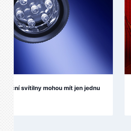
 ruční svítilny mohou mít jen jednu
odu