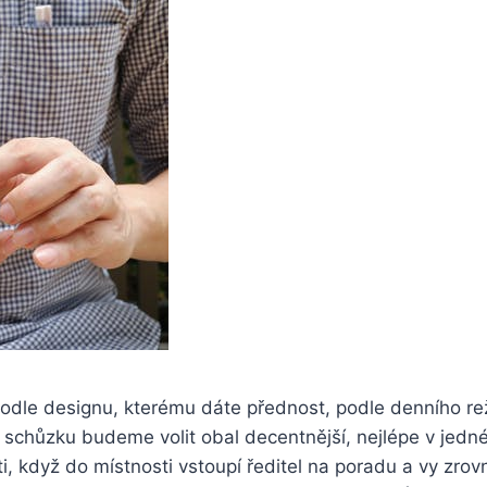
 podle designu, kterému dáte přednost, podle denního rež
í schůzku budeme volit obal decentnější, nejlépe v jedné
 když do místnosti vstoupí ředitel na poradu a vy zrov