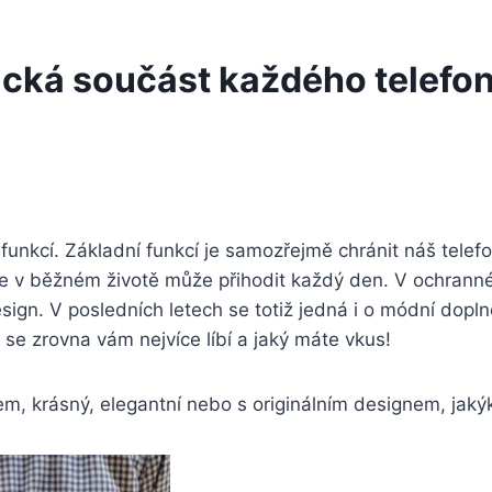
ická součást každého telefo
k funkcí. Základní funkcí je samozřejmě chránit náš tel
se v běžném životě může přihodit každý den. V ochranném
esign. V posledních letech se totiž jedná i o módní dopln
 se zrovna vám nejvíce líbí a jaký máte vkus!
em, krásný, elegantní nebo s originálním designem, jak