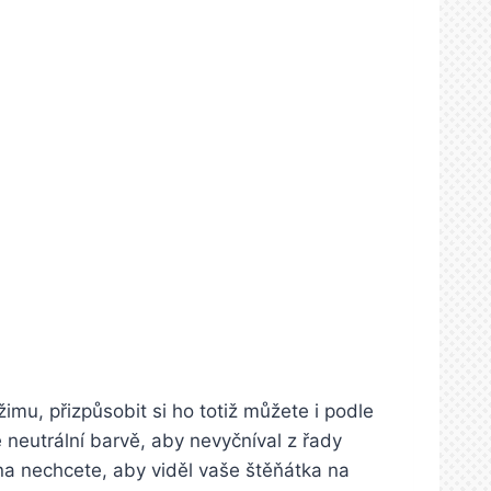
imu, přizpůsobit si ho totiž můžete i podle
 neutrální barvě, aby nevyčníval z řady
na nechcete, aby viděl vaše štěňátka na