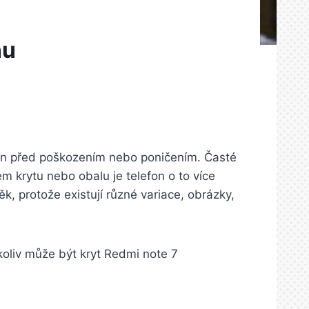
nu
efon před poškozením nebo poničením. Časté
 krytu nebo obalu je telefon o to více
ěk, protože existují různé variace, obrázky,
ýkoliv může být
kryt Redmi note 7