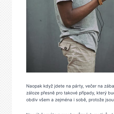
Naopak když jdete na párty, večer na zábavu
záloze přesně pro takové případy, který b
obdiv všem a zejména i sobě, protože jsou 