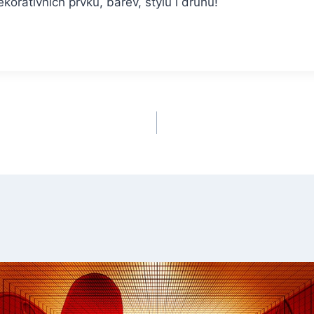
rativních prvků, barev, stylů i druhů!