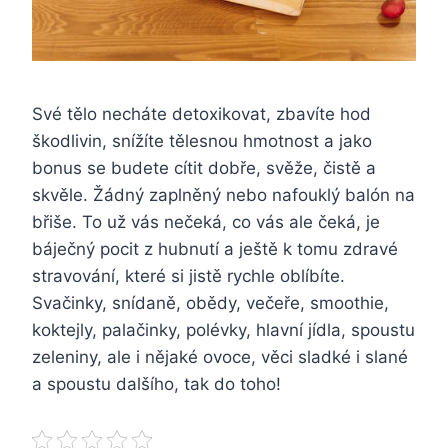
Své tělo necháte detoxikovat, zbavíte hod
škodlivin, snížíte tělesnou hmotnost a jako
bonus se budete cítit dobře, svěže, čistě a
skvěle. Žádný zaplněný nebo nafouklý balón na
břiše. To už vás nečeká, co vás ale čeká, je
báječný pocit z hubnutí a ještě k tomu zdravé
stravování, které si jistě rychle oblíbíte.
Svačinky, snídaně, obědy, večeře, smoothie,
koktejly, palačinky, polévky, hlavní jídla, spoustu
zeleniny, ale i nějaké ovoce, věci sladké i slané
a spoustu dalšího, tak do toho!