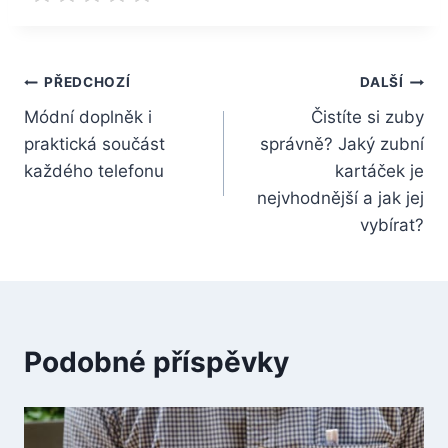
Navigace
PŘEDCHOZÍ
DALŠÍ
Módní doplněk i
Čistíte si zuby
pro
praktická součást
správně? Jaký zubní
příspěvek
každého telefonu
kartáček je
nejvhodnější a jak jej
vybírat?
Podobné příspěvky