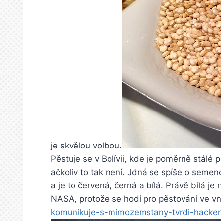
je skvělou volbou.
Pěstuje se v Bolívii, kde je poměrně stálé
ačkoliv to tak není. Jdná se spíše o semeno
a je to červená, černá a bílá. Právě bílá 
NASA, protože se hodí pro pěstování ve v
komunikuje-s-mimozemstany-tvrdi-hackeri