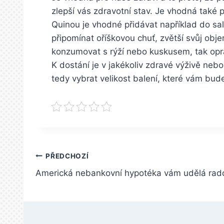
zlepší vás zdravotní stav. Je vhodná také pro
Quinou je vhodné přidávat například do sal
připomínat oříškovou chuť, zvětší svůj ob
konzumovat s rýží nebo kuskusem, tak opra
K dostání je v jakékoliv zdravé výživě neb
tedy vybrat velikost balení, které vám bud
Navigace
PŘEDCHOZÍ
Americká nebankovní hypotéka vám udělá rado
pro
příspěvek