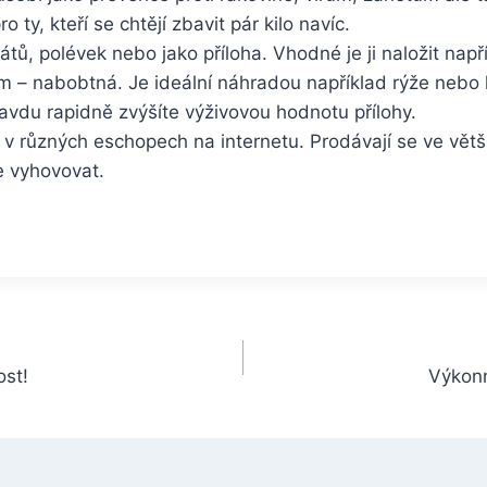
 ty, kteří se chtějí zbavit pár kilo navíc.
átů, polévek nebo jako příloha. Vhodné je ji naložit n
jem – nabobtná. Je ideální náhradou například rýže ne
vdu rapidně zvýšíte výživovou hodnotu přílohy.
o v různých eschopech na internetu. Prodávají se ve větš
e vyhovovat.
st!
Výkonn