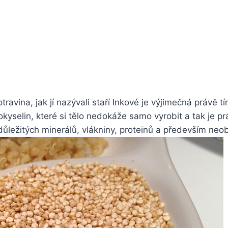
ravina, jak jí nazývali staří Inkové je výjimečná právě
okyselin, které si tělo nedokáže samo vyrobit a tak je p
důležitých minerálů, vlákniny, proteinů a především ne