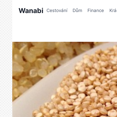
Přeskočit
Wanabi
na
Cestování
Dům
Finance
Krá
obsah