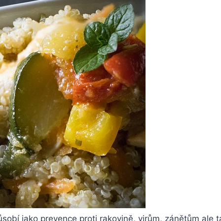
ůsobí jako prevence proti rakovině, virům, zánětům ale t