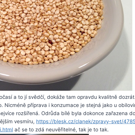
 počasí a to jí svědčí, dokáže tam opravdu kvalitně dozr
. Nicméně příprava i konzumace je stejná jako u obilovin.
je nejvíce rozšířená. Odrůda bílé byla dokonce zařazena
nějším vesmíru,
https://blesk.cz/clanek/zpravy-svet/4
.html
ač se to zdá neuvěřitelné, tak je to tak.