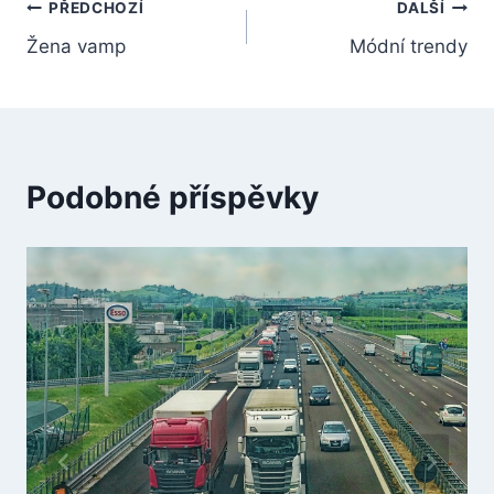
Navigace
PŘEDCHOZÍ
DALŠÍ
Žena vamp
Módní trendy
pro
příspěvek
Podobné příspěvky