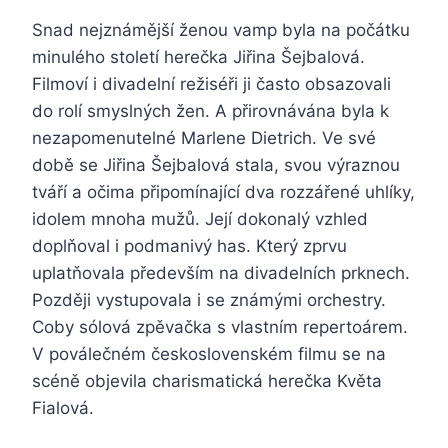
Snad nejznámější ženou vamp byla na počátku
minulého století herečka Jiřina Šejbalová.
Filmoví i divadelní režiséři ji často obsazovali
do rolí smyslných žen. A přirovnávána byla k
nezapomenutelné Marlene Dietrich. Ve své
době se Jiřina Šejbalová stala, svou výraznou
tváří a očima připomínající dva rozzářené uhlíky,
idolem mnoha mužů. Její dokonalý vzhled
doplňoval i podmanivý has. Který zprvu
uplatňovala především na divadelních prknech.
Později vystupovala i se známými orchestry.
Coby sólová zpěvačka s vlastním repertoárem.
V poválečném československém filmu se na
scéně objevila charismatická herečka Květa
Fialová.