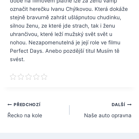
době na filmovém plátně lze za ženu vamp
označit herečku Ivanu Chýlkovou. Která dokáže
stejně bravurně zahrát ušlápnutou chudinku,
silnou ženu, ze které jde strach, tak i ženu
uhrančivou, které leží mužský svět svět u
nohou. Nezapomenutelná je její role ve filmu
Perfect Days. Anebo pozdější titul Musím tě
svést.
Navigace
PŘEDCHOZÍ
DALŠÍ
Řecko na kole
Naše auto opravna
pro
příspěvek