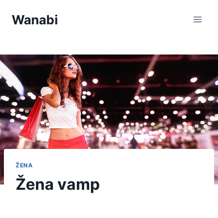
Přeskočit
Wanabi
na
obsah
ŽENA
Žena vamp