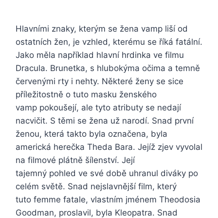
Hlavními znaky, kterým se žena vamp liší od
ostatních žen, je vzhled, kterému se říká fatální.
Jako měla například hlavní hrdinka ve filmu
Dracula. Brunetka, s hlubokýma očima a temně
červenými rty i nehty. Některé ženy se sice
příležitostně o tuto masku ženského
vamp pokoušejí, ale tyto atributy se nedají
nacvičit. S těmi se žena už narodí. Snad první
ženou, která takto byla označena, byla
americká herečka Theda Bara. Jejíž zjev vyvolal
na filmové plátně šílenství. Její
tajemný pohled ve své době uhranul diváky po
celém světě. Snad nejslavnější film, který
tuto femme fatale, vlastním jménem Theodosia
Goodman, proslavil, byla Kleopatra. Snad