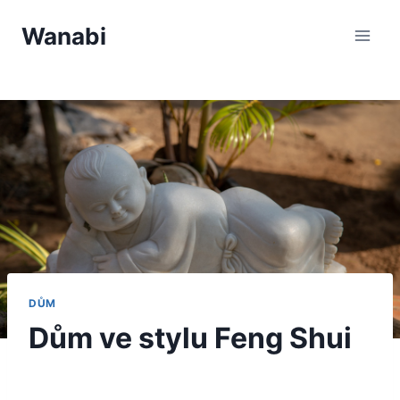
Přeskočit
Wanabi
na
obsah
DŮM
Dům ve stylu Feng Shui