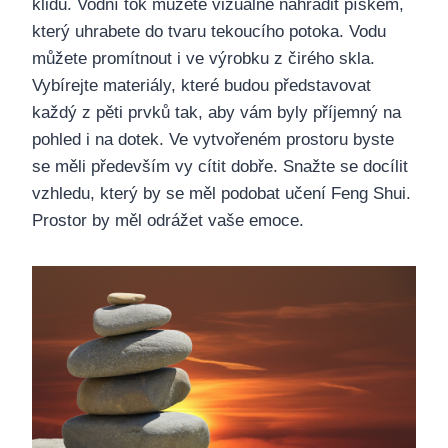
klidu. Vodní tok můžete vizuálně nahradit pískem,
který uhrabete do tvaru tekoucí
ho potoka
. Vodu
můžete promítnout
i
ve výrobku z čirého skla.
Vybírejte materiály, které budou představovat
každý z pěti prvků tak, aby vám byl
y
příjemný na
pohled i na dotek.
Ve vytvořeném prostoru byste
se měli především vy cítit dobře.
Snažte se docílit
vzhledu, který by se měl podobat učení Feng Shui.
Prostor by měl odrážet vaše emoce.