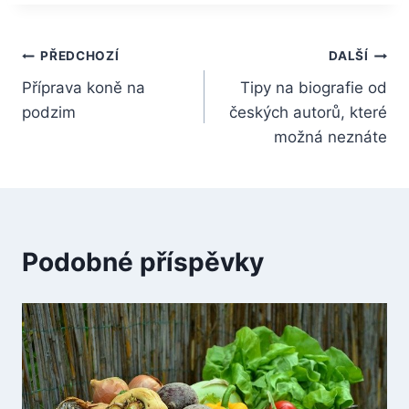
Navigace
PŘEDCHOZÍ
DALŠÍ
Příprava koně na
Tipy na biografie od
pro
podzim
českých autorů, které
příspěvek
možná neznáte
Podobné příspěvky