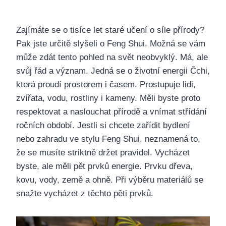
Zajímáte se o tisíce let staré učení o síle přírody?
Pak jste určitě slyšeli o Feng Shui. Možná se vám
může zdát tento pohled na svět neobvyklý. Má, ale
svůj řád a význam. Jedná se o životní energii Čchi,
která proudí prostorem i časem.
Prostupuje lidi,
zvířata, vodu, rostliny i kameny. Měli byste proto
respektovat a naslouchat přírodě a vnímat střídání
ročních období.
Jestli si chcete zařídit bydlení
nebo zahradu ve stylu Feng Shui, neznamená to,
že se musíte striktně držet pravidel.
Vycházet
byste, ale měli
pět prvků energie. Prvku dřeva,
kovu, vody, země a ohně. Při výběru materiálů se
snažte vycházet z těchto pěti
prvků
.