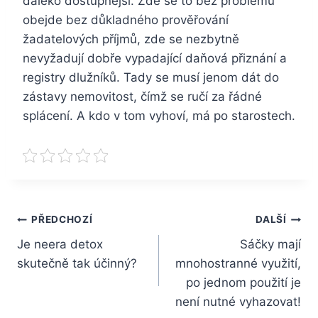
daleko dostupnější. Zde se to bez problémů
obejde bez důkladného prověřování
žadatelových příjmů, zde se nezbytně
nevyžadují dobře vypadající daňová přiznání a
registry dlužníků. Tady se musí jenom dát do
zástavy nemovitost, čímž se ručí za řádné
splácení. A kdo v tom vyhoví, má po starostech.
Navigace
PŘEDCHOZÍ
DALŠÍ
Je neera detox
Sáčky mají
pro
skutečně tak účinný?
mnohostranné využití,
příspěvek
po jednom použití je
není nutné vyhazovat!